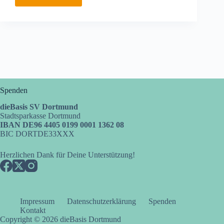
Montagsspaziergang
25.07.2022
Spenden
dieBasis SV Dortmund
Stadtsparkasse Dortmund
IBAN DE96 4405 0199 0001 1362 08
BIC DORTDE33XXX
Herzlichen Dank für Deine Unterstützung!
Impressum
Datenschutzerklärung
Spenden
Kontakt
Copyright © 2026 dieBasis Dortmund