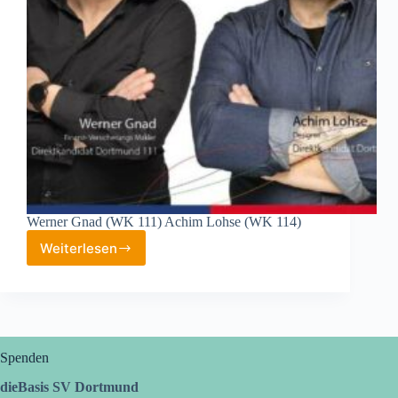
Werner Gnad (WK 111) Achim Lohse (WK 114)
Weiterlesen
Kandidaten
stellen
sich
vor
Spenden
dieBasis SV Dortmund