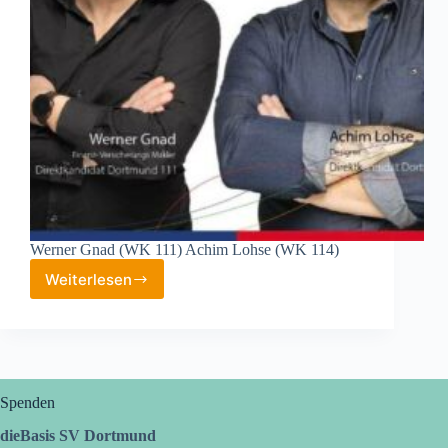
Werner Gnad (WK 111) Achim Lohse (WK 114)
Weiterlesen
Kandidaten
stellen
sich
vor
Spenden
dieBasis SV Dortmund