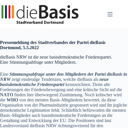
Zum
Inhalt
springen
Press
e
meldung des Stadtverbandes
der Partei dieBasis
Dortmund, 5
.5.202
2
dieBasis NRW ist die neue basisdemokratische Friedenspartei.
Eine Stimmungsabfrage unter Mitgliedern.
Eine
Stimmungsabfrage unter den Mitgliedern der Partei die
Basis
in
NRW
zeigt
eindeutige
Tendenzen, welche die
Basis
als
n
eue
basisdemokratische Friedenspartei
kennzeichnen. Denn alte
Forderungen der Friedensbewegung und eine kritische Sicht auf die
NATO
finden hier überwiegend
Zustimmung. Noch kritischer wird
die
WHO
von den meisten
Basis
–
Mitgliedern bewertet, da diese
Organisation von der Pharmaindustrie gesponsert wird und ihr jegliche
demokratische Legitimation
fehlt. Schließlich befürworten die meisten
Basis
–
Mitglieder auch basisdemokratische Forderungen an
die
Gestaltung und Ent
wicklung der EU. Die Positionen sind laut
Landesvorstand
die
Basis
NRW
richtungsweisend für den