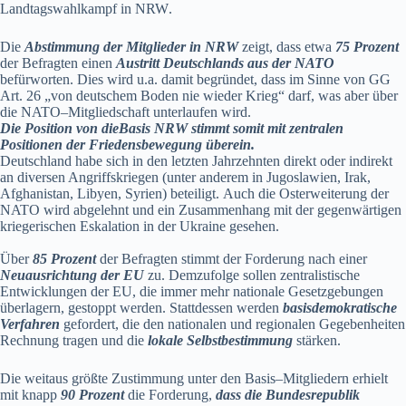
Landtagswahlkampf in NRW
.
Die
Abstimmung der Mitglieder in NRW
zeigt, dass etwa
75 Prozent
der Befragten einen
Austritt
Deutschlands aus der NATO
befürworten. D
ies wird u.a. damit begründet, dass im Sinne von GG
Art. 26
„
von deutschem Boden nie wieder Krieg“
darf, was aber über
die NATO
–
Mitgliedschaft
unterlaufen wird.
Die Position von die
Basis
NRW stimmt somit mit zentralen
Positionen der
Friedensbewegung
überein.
Deutschland habe sich in den letzten Jahrzehnten direkt oder indirekt
an
diversen Angriffskriegen (unter anderem in Jugoslawien, Irak,
Afghanistan, Libyen, Syrien) beteiligt.
Auch die Osterweiterung der
NATO wird abgelehnt und ein Zusammenhang mit
der gegenwärtigen
kriegerischen Eskalation in der Ukraine gesehen.
Über
85 Prozent
der Befragten stimmt der Forderung nach einer
Neuausrichtung der EU
zu.
Demzufolge sollen zentralistische
Entwicklungen der EU, die immer mehr nationale Gesetzgebungen
übe
rlagern, gestoppt werden. Stattdessen werden
basisdemokratische
Verfahren
gefordert, die den
nationalen und regionalen Gegebenheiten
Rechnung tragen und die
lokale Selbstbestimmung
stärken.
Die weitaus größte Zustimmung unter den Basis
–
Mitgliedern erhielt
mit knapp
90 Prozent
die
Forderung,
dass
die Bundesrepublik